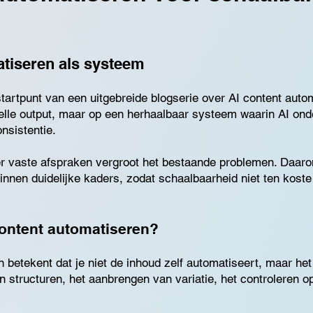
atiseren als systeem
artpunt van een uitgebreide blogserie over AI content autom
snelle output, maar op een herhaalbaar systeem waarin AI on
onsistentie.
r vaste afspraken vergroot het bestaande problemen. Daaro
binnen duidelijke kaders, zodat schaalbaarheid niet ten kost
content automatiseren?
n betekent dat je niet de inhoud zelf automatiseert, maar h
 structuren, het aanbrengen van variatie, het controleren op