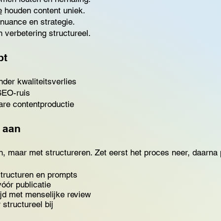
e
houden content uniek.
nuance en strategie.
verbetering structureel.
bt
nder kwaliteitsverlies
SEO-ruis
are contentproductie
m aan
n, maar met structureren. Zet eerst het proces neer, daarna 
structuren en prompts
óór publicatie
ijd met menselijke review
structureel bij