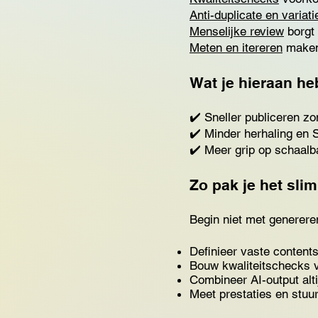
Anti-duplicate en variati
Menselijke review
borgt 
Meten en itereren
maken 
Wat je hieraan he
✔️ Sneller publiceren zo
✔️ Minder herhaling en 
✔️ Meer grip op schaalb
Zo pak je het sli
Begin niet met generere
Definieer vaste content
Bouw kwaliteitschecks v
Combineer AI-output alt
Meet prestaties en stuur 