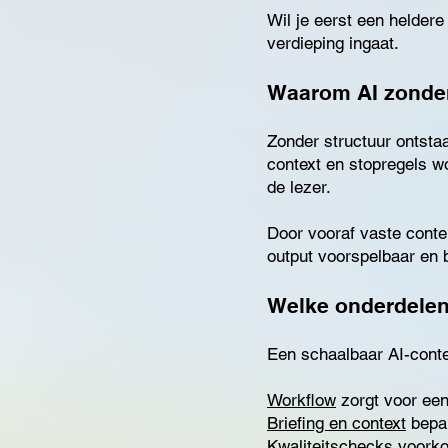
Wil je eerst een heldere
verdieping ingaat.
Waarom AI zonder 
Zonder structuur ontsta
context en stopregels wo
de lezer.
Door vooraf vaste conten
output voorspelbaar en 
Welke onderdelen
Een schaalbaar AI-cont
Workflow
zorgt voor een
Briefing en context
bepal
Kwaliteitschecks
voorko