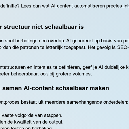
 definitie? Lees dan
wat AI content automatiseren precies in
structuur niet schaalbaar is
an snel herhalingen en overlap. AI genereert op basis van p
rden die patronen te letterlijk toegepast. Het gevolg is SEO
tstructuren en intenties te definiëren, geef je AI duidelijke
beter beheersbaar, ook bij grotere volumes.
 samen AI-content schaalbaar maken
entproces bestaat uit meerdere samenhangende onderdelen:
 vaste volgorde van stappen.
en de kwaliteit van de output.
men fouten en herhaling.