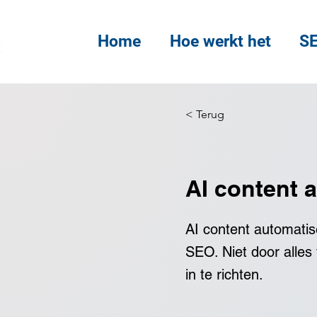
Home
Hoe werkt het
SE
< Terug
AI content 
AI content automatise
SEO. Niet door alles
in te richten.