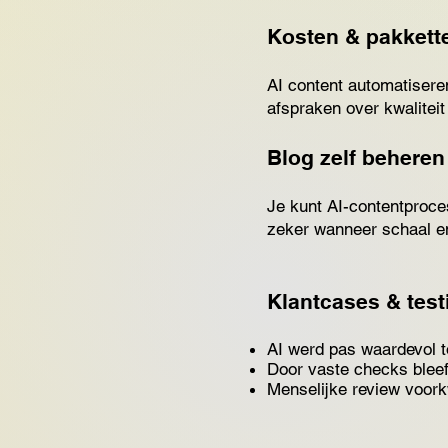
Kosten & pakkett
AI content automatiseren
afspraken over kwaliteit
Blog zelf beheren
Je kunt AI-contentproce
zeker wanneer schaal en 
Klantcases & test
AI werd pas waardevol t
Door vaste checks bleef 
Menselijke review voorkw