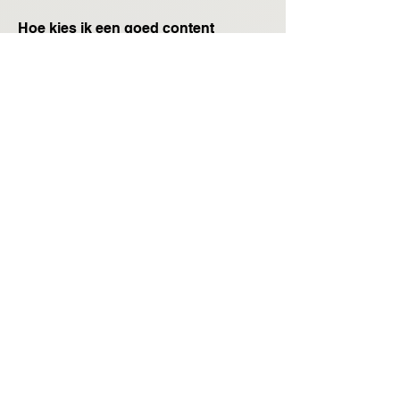
Hoe kies ik een goed content
framework?
Een framework moet passen bij je 
doelen, team en publicatieritme.
Is automatiseren zonder processen
mogelijk?
Nee, zonder processen automatiseer 
je vooral chaos.
Helpt AI bij het opzetten van
frameworks?
AI kan ondersteunen, maar structuur 
blijft mensenwerk.
Hoe vaak moet ik mijn processen
evalueren?