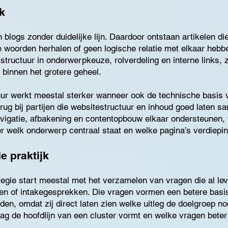
k
 blogs zonder duidelijke lijn. Daardoor ontstaan artikelen di
e woorden herhalen of geen logische relatie met elkaar hebb
 structuur in onderwerpkeuze, rolverdeling en interne links,
t binnen het grotere geheel.
tuur werkt meestal sterker wanneer ook de technische basis 
 terug bij partijen die websitestructuur en inhoud goed laten
vigatie, afbakening en contentopbouw elkaar ondersteunen, 
r welk onderwerp centraal staat en welke pagina’s verdiepin
e praktijk
tegie start meestal met het verzamelen van vragen die al le
ten of intakegesprekken. Die vragen vormen een betere basi
den, omdat zij direct laten zien welke uitleg de doelgroep no
ag de hoofdlijn van een cluster vormt en welke vragen beter