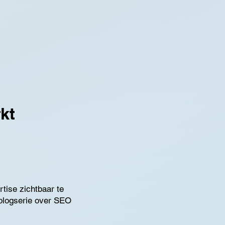
kt
tise zichtbaar te
 blogserie over SEO