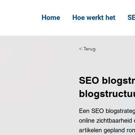
Home
Hoe werkt het
SE
< Terug
SEO blogstr
blogstruct
Een SEO blogstrategi
online zichtbaarheid
artikelen gepland ro