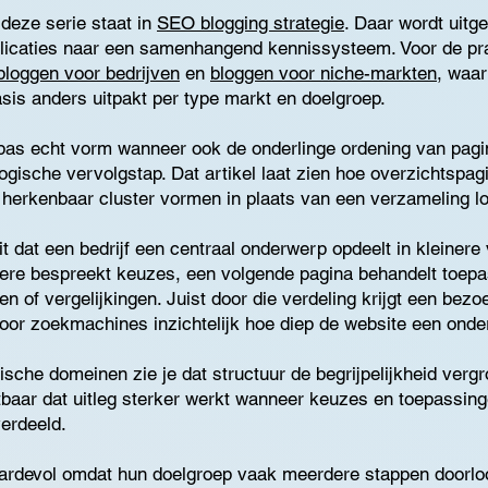
 deze serie staat in
SEO blogging strategie
. Daar wordt uitg
blicaties naar een samenhangend kennissysteem. Voor de pr
loggen voor bedrijven
en
bloggen voor niche-markten
, waar
sis anders uitpakt per type markt en doelgroep.
t pas echt vorm wanneer ook de onderlinge ordening van pagi
ogische vervolgstap. Dat artikel laat zien hoe overzichtspag
 herkenbaar cluster vormen in plaats van een verzameling l
dit dat een bedrijf een centraal onderwerp opdeelt in kleiner
dere bespreekt keuzes, een volgende pagina behandelt toep
ten of vergelijkingen. Juist door die verdeling krijgt een bez
voor zoekmachines inzichtelijk hoe diep de website een ond
ische domeinen zie je dat structuur de begrijpelijkheid vergr
baar dat uitleg sterker werkt wanneer keuzes en toepassing
verdeeld.
aardevol omdat hun doelgroep vaak meerdere stappen doorlo