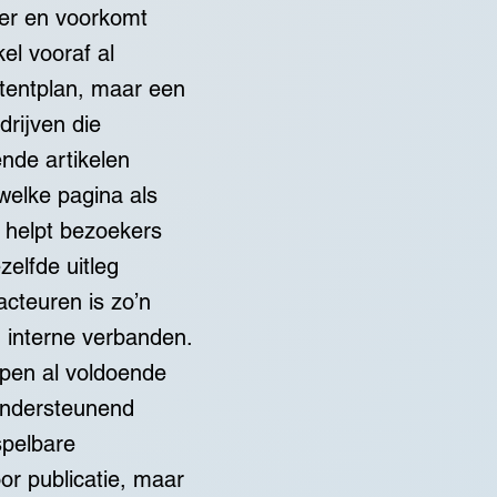
der en voorkomt
el vooraf al
ntentplan, maar een
drijven die
ende artikelen
welke pagina als
t helpt bezoekers
elfde uitleg
cteuren is zo’n
n interne verbanden.
rpen al voldoende
 ondersteunend
spelbare
oor publicatie, maar