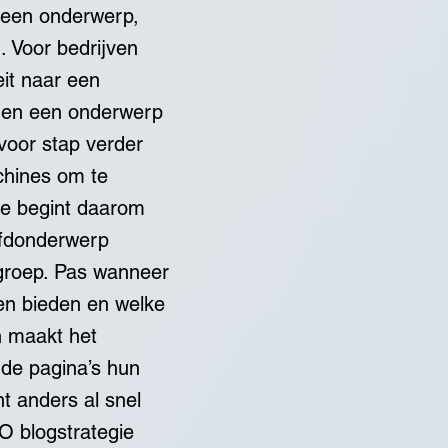
n een onderwerp,
. Voor bedrijven
eit naar een
amen een onderwerp
voor stap verder
chines om te
gie begint daarom
ofdonderwerp
lgroep. Pas wanneer
ten bieden en welke
n maakt het
nde pagina’s hun
nt anders al snel
O blogstrategie