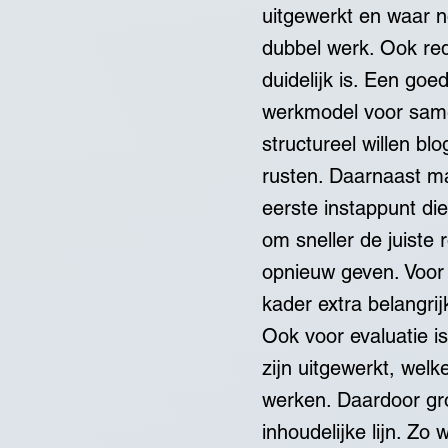
uitgewerkt en waar n
dubbel werk. Ook red
duidelijk is. Een go
werkmodel voor samen
structureel willen bl
rusten. Daarnaast ma
eerste instappunt di
om sneller de juiste
opnieuw geven. Voor 
kader extra belangri
Ook voor evaluatie i
zijn uitgewerkt, wel
werken. Daardoor gro
inhoudelijke lijn. Zo