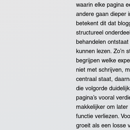
waarin elke pagina e
andere gaan dieper i
betekent dit dat blog
structureel onderde
behandelen ontstaat 
kunnen lezen. Zo’n s
begrijpen welke expe
niet met schrijven, 
centraal staat, daar
die volgorde duidelij
pagina’s vooral verd
makkelijker om later
functie verliezen. Vo
groeit als een losse