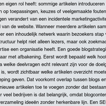
en eigen rol heeft: sommige artikelen introducere
n op toepassingen, keuzes of veelgemaakte fouten
gen verandert van een incidentele marketingactivit
el van de website. Wanneer meerdere artikelen s
er een inhoudelijk netwerk waarin bezoekers stap 
tructuur helpt niet alleen lezers, maar ook zoekma
rtise een organisatie heeft. Een goede blogstrate
maar met afbakening. Eerst wordt bepaald welk ho
na welke deelvragen echt relevant zijn voor de doe
k is, wordt zichtbaar welke artikelen overzicht moe
ieping geven. Dat voorkomt overlap tussen blogs e
 nieuwe artikelen toe te voegen zonder dat bestaa
or veel bedrijven is dat belangrijk, omdat blogconte
 verzameling ideeën zonder herkenbare lijn. Een SE