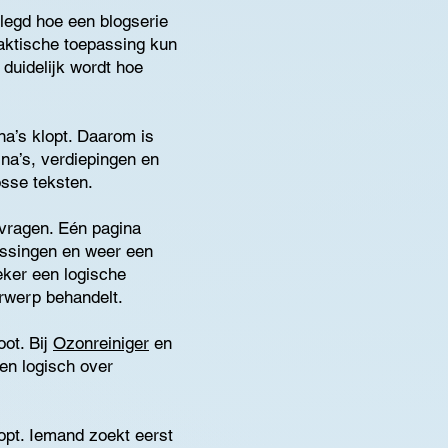
elegd hoe een blogserie
aktische toepassing kun
 duidelijk wordt hoe
na’s klopt. Daarom is
ina’s, verdiepingen en
osse teksten.
e vragen. Eén pagina
assingen en weer een
oeker een logische
erwerp behandelt.
oot. Bij
Ozonreiniger
en
en logisch over
opt. Iemand zoekt eerst