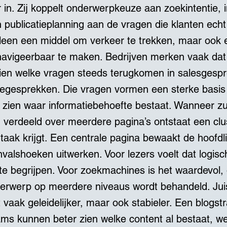
 in. Zij koppelt onderwerpkeuze aan zoekintentie, i
n publicatieplanning aan de vragen die klanten echt
lleen een middel om verkeer te trekken, maar ook
navigeerbaar te maken. Bedrijven merken vaak dat 
zien welke vragen steeds terugkomen in salesgespr
kegesprekken. Die vragen vormen een sterke basis 
en zien waar informatiebehoefte bestaat. Wanneer z
verdeeld over meerdere pagina’s ontstaat een clus
e taak krijgt. Een centrale pagina bewaakt de hoofdli
invalshoeken uitwerken. Voor lezers voelt dat logisch
n te begrijpen. Voor zoekmachines is het waardevol
derwerp op meerdere niveaus wordt behandeld. Juis
t vaak geleidelijker, maar ook stabieler. Een blogstr
ms kunnen beter zien welke content al bestaat, welk