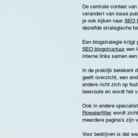
De centrale context van
verandert van losse pu
je ook kijken naar
SEO b
dezelfde strategische ba
Een blogstrategie krijg
SEO blogstructuur
een l
interne links samen een
In de praktijk betekent 
geeft overzicht, een an
andere richt zich op fou
leesroute en wordt het 
Ook in andere specialist
Rowaterfilter
wordt zicht
meerdere pagina’s zijn 
Voor bedrijven is dat w