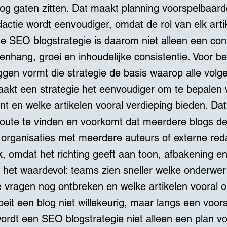
og gaten zitten. Dat maakt planning voorspelbaar
actie wordt eenvoudiger, omdat de rol van elk artik
ede SEO blogstrategie is daarom niet alleen een co
hang, groei en inhoudelijke consistentie. Voor be
oggen vormt die strategie de basis waarop alle volg
akt een strategie het eenvoudiger om te bepalen 
ent en welke artikelen vooral verdieping bieden. Da
 route te vinden en voorkomt dat meerdere blogs dez
organisaties met meerdere auteurs of externe reda
jk, omdat het richting geeft aan toon, afbakening e
s het waardevol: teams zien sneller welke onderwe
ke vragen nog ontbreken en welke artikelen vooral
eit een blog niet willekeurig, maar langs een voor
 wordt een SEO blogstrategie niet alleen een plan v